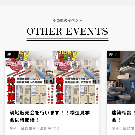
その他のイベント
OTHER EVENTS
終了
終了
現地販売会を行います！！構造見学
建築相談
会同時開催！
会！
場所
：
蒲郡市三谷町伊予戸10
場所
：
岡崎市