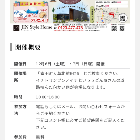
開催概要
開催日
12月6日（土曜）・7日（日曜）開催
開催場
「幸田町大草北前田26」とご検索ください。
所
イチトサンブンノイチといううどん屋さんの道
路挟んだ向かい側が会場になります。
時間
10:00~16:00
参加方
電話もしくはメール、お問い合わせフォームか
法
らご予約ください
下記コメント欄に必ずご希望時間をご記入くだ
さい。
参加費
無料